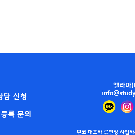
엘라마(
info@study
상담 신청
 등록 문의
핀코
대표자 류연정
​ 사업자