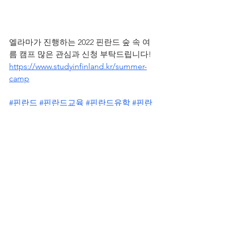
엘라마가 진행하는 2022 핀란드 숲 속 여
름 캠프 많은 관심과 신청 부탁드립니다!
https://www.studyinfinland.kr/summer-
camp
#핀란드
#핀란드교육
#핀란드유학
#핀란
드대학
#핀란드학교
#북유럽교육
#교육
박람회
#교육연수
#교육세미나
#유학원
#유학정보
#핀란드여행
#청소년캠프
#교
육캠프
#헬싱키
전체 보기
최근 게시물